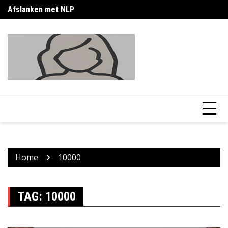
Skip
Afslanken met NLP
Af
to
content
Home
10000
TAG:
10000