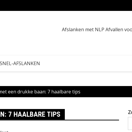
Wat ku
Afslanken met NLP Afvallen v
 SNEL-AFSLANKEN
met een drukke baan: 7 haalbare tips
Z
N: 7 HAALBARE TIPS