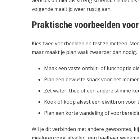
Gebruik dit niet als streng schema. Zie het als
volgende maaltijd weer rustig aan.
Praktische voorbeelden voo
Kies twee voorbeelden en test ze meteen. Meer 
maar maakt je plan vaak zwaarder dan nodig.
Maak een vaste ontbijt- of lunchoptie d
Plan een bewuste snack voor het moment 
Zet water, thee of een andere slimme keu
Kook of koop alvast een eiwitbron voor 
Plan een korte wandeling of voorbereidin
Wil je dit verbinden met andere gewoontes, k
mealprep voor afvallen
,
een haalbaar weekmen