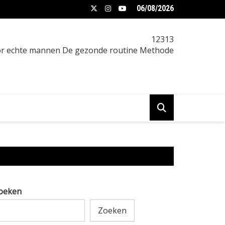
06/08/2026
n je het beste eten als je wilt afvallen
12313
oor echte mannen De gezonde routine Methode
oeken
Zoeken