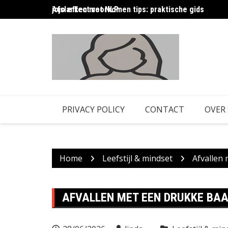
Skip
Afslanken met NLP
jojo effect voorkomen tips: praktische gids
to
content
PRIVACY POLICY
CONTACT
OVER
Home
Leefstijl & mindset
Afvallen 
AFVALLEN MET EEN DRUKKE BAA