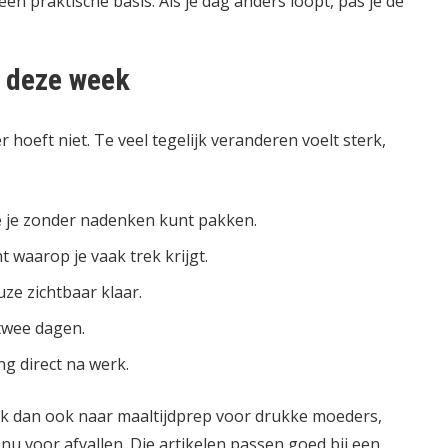
 een praktische basis. Als je dag anders loopt, pas je de
r deze week
hoeft niet. Te veel tegelijk veranderen voelt sterk,
ie je zonder nadenken kunt pakken.
waarop je vaak trek krijgt.
ze zichtbaar klaar.
twee dagen.
g direct na werk.
ijk dan ook naar
maaltijdprep voor drukke moeders
,
u voor afvallen
. Die artikelen passen goed bij een