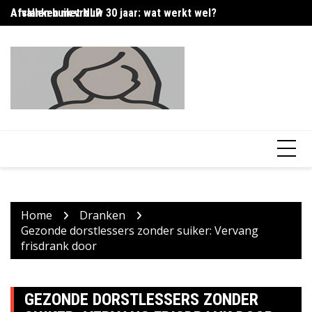
Skip
Afslanken met NLP
Afvallen buik vrouw 30 jaar: wat werkt wel?
Ca
to
content
Home
Dranken
Gezonde dorstlessers zonder suiker: Vervang
frisdrank door
GEZONDE DORSTLESSERS ZONDER