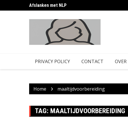
Skip
Afslanken met NLP
Afvallen zonder honger: zo pak je het slim aan
to
content
PRIVACY POLICY
CONTACT
OVER
Home
maaltijdvoorbereiding
TAG:
MAALTIJDVOORBEREIDING