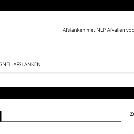
16:8 o
Afslanken met NLP Afvallen v
 SNEL-AFSLANKEN
Z