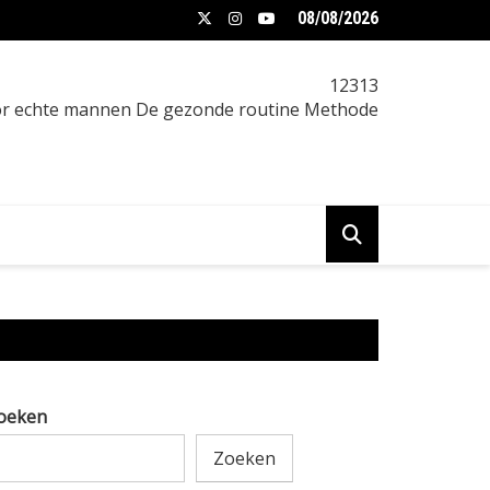
08/08/2026
f 5:2 intermittent fasting afvallen: Intermittent
12313
oor echte mannen De gezonde routine Methode
oeken
Zoeken