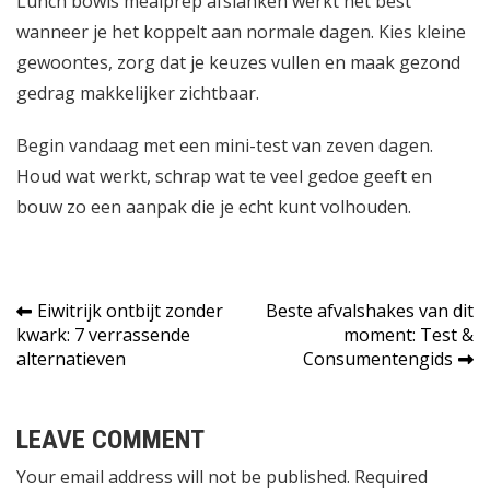
Lunch bowls mealprep afslanken werkt het best
wanneer je het koppelt aan normale dagen. Kies kleine
gewoontes, zorg dat je keuzes vullen en maak gezond
gedrag makkelijker zichtbaar.
Begin vandaag met een mini-test van zeven dagen.
Houd wat werkt, schrap wat te veel gedoe geeft en
bouw zo een aanpak die je echt kunt volhouden.
Bericht
Eiwitrijk ontbijt zonder
Beste afvalshakes van dit
kwark: 7 verrassende
moment: Test &
navigatie
alternatieven
Consumentengids
LEAVE COMMENT
Your email address will not be published. Required