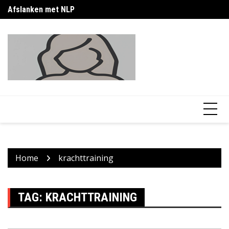
Skip
Afslanken met NLP
Afvallen zonder honger: zo pak je het slim aan
16
to
content
Home
krachttraining
TAG:
KRACHTTRAINING