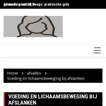
Skip
Afslanken met NLP
gezonde product swaps: praktische gids
Af
to
content
Home
afvallen
Voeding en lichaamsbeweging bij afslanken
VOEDING EN LICHAAMSBEWEGING BIJ
AFSLANKEN