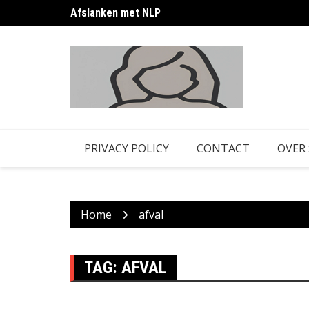
Skip
Afslanken met NLP
to
content
PRIVACY POLICY
CONTACT
OVER
Home
afval
TAG:
AFVAL