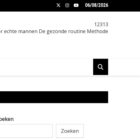
06/08/2026
een vrouw afvallen: praktische gids
12313
oor echte mannen De gezonde routine Methode
oeken
Zoeken