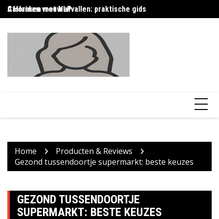
Skip
Afslanken met NLP
Calorieen vrouw afvallen: praktische gids
Ca
to
content
Home
Producten & Reviews
Gezond tussendoortje supermarkt: beste keuzes
GEZOND TUSSENDOORTJE
SUPERMARKT: BESTE KEUZES