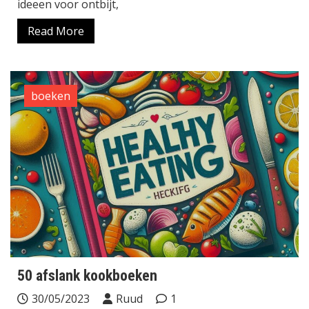
ideeen voor ontbijt,
Read More
boeken
50 afslank kookboeken
30/05/2023
Ruud
1