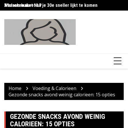
Skip
Afslanken met NLP
Waarom buikvet na je 30e sneller lijkt te komen
Af
to
content
Home
Voeding & Calorieen
Gezonde snacks avond weinig calorieen: 15 opties
GEZONDE SNACKS AVOND WEINIG
CALORIEEN: 15 OPTIES