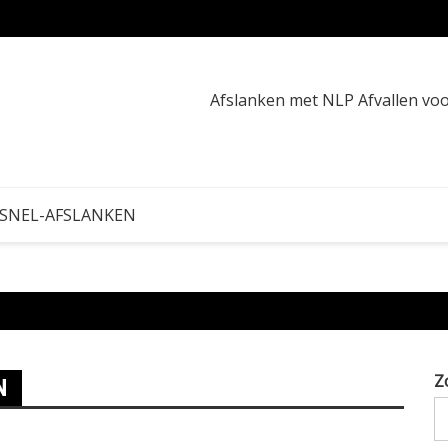
Calori
Afslanken met NLP Afvallen v
 SNEL-AFSLANKEN
Z
N