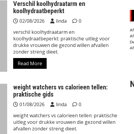
Verschil koolhydraatarm en
koolhydraatbeperkt
02/08/2026
linda
0
Af
verschil koolhydraatarm en
Af
koolhydraatbeperkt: praktische uitleg voor
De
drukke vrouwen die gezond willen afvallen
Af
zonder streng dieet.
Read More
N
weight watchers vs calorieen tellen:
praktische gids
01/08/2026
linda
0
weight watchers vs calorieen tellen: praktische
uitleg voor drukke vrouwen die gezond willen
afvallen zonder streng dieet.