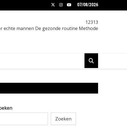
07/08/2026
een vrouw afvallen: praktische gids
12313
oor echte mannen De gezonde routine Methode
oeken
Zoeken