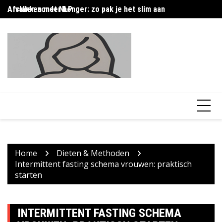
Skip
Afslanken met NLP
Afvallen zonder honger: zo pak je het slim aan
16
to
content
Home
Dieten & Methoden
Intermittent fasting schema vrouwen: praktisch
starten
INTERMITTENT FASTING SCHEMA