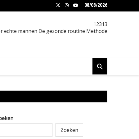
08/08/2026
t verminderen vrouw: praktische gids
12313
oor echte mannen De gezonde routine Methode
oeken
Zoeken