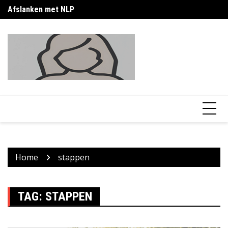
Skip
Afslanken met NLP
Afvallen buik vrouw 30 jaar: wat werkt wel?
Ca
to
content
Home
stappen
TAG:
STAPPEN