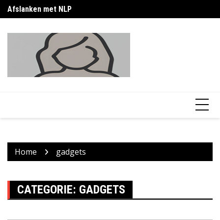
Skip
Afslanken met NLP
Calorieen vrouw afvallen: praktische gids
Ca
to
content
Home
gadgets
CATEGORIE:
GADGETS