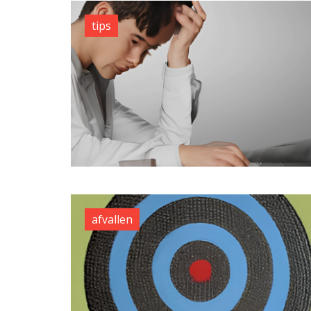
tips
afvallen