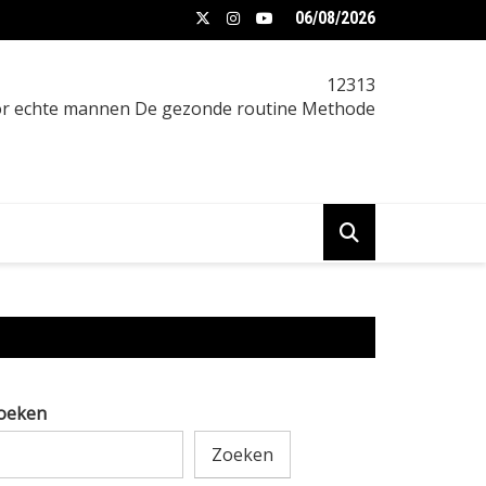
06/08/2026
n je het beste eten als je wilt afvallen
12313
oor echte mannen De gezonde routine Methode
oeken
Zoeken