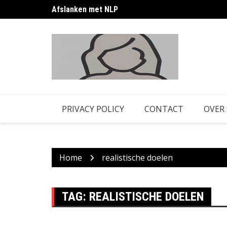
Skip
Afslanken met NLP
to
content
PRIVACY POLICY
CONTACT
OVER
Home
realistische doelen
TAG:
REALISTISCHE DOELEN