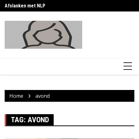
Skip
Afslanken met NLP
Calorieen vrouw afvallen: praktische gids
Ca
to
content
Home
avond
TAG:
AVOND