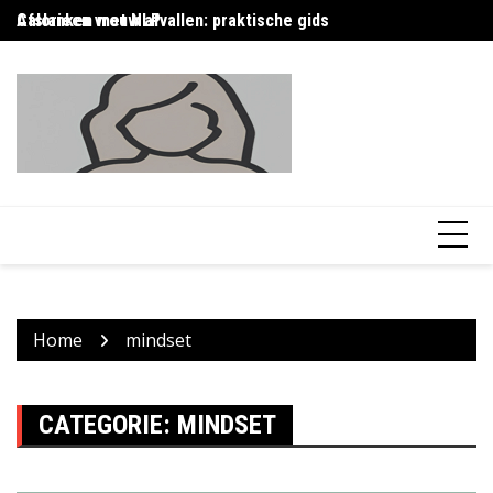
Skip
Afslanken met NLP
Calorieen vrouw afvallen: praktische gids
Ca
to
content
Home
mindset
CATEGORIE:
MINDSET