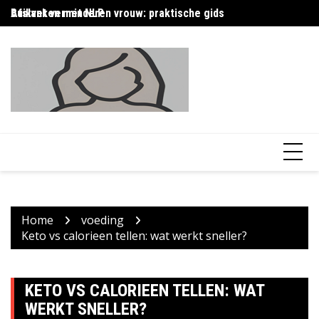
Skip
Afslanken met NLP
Buikvet verminderen vrouw: praktische gids
G
to
content
Home
voeding
Keto vs calorieen tellen: wat werkt sneller?
KETO VS CALORIEEN TELLEN: WAT
WERKT SNELLER?