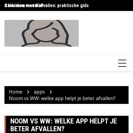
Skip
Afslanken met NLP
Calorieen vrouw afvallen: praktische gids
Ca
to
content
Home
apps
Noom vs WW: welke app helpt je beter afvallen?
NOOM VS WW: WELKE APP HELPT JE
BETER AFVALLEN?