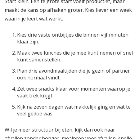
Start klein. Een te grote start voelt productief, maar
maakt de kans op afhaken groter. Kies liever een week
waarin je leert wat werkt.
Kies drie vaste ontbijtjes die binnen vijf minuten
klaar zijn.
Maak twee lunches die je mee kunt nemen of snel
kunt samenstellen.
Plan drie avondmaaltijden die je gezin of partner
ook normaal vindt.
Zet twee snacks klaar voor momenten waarop je
vaak trek krijgt.
Kijk na zeven dagen wat makkelijk ging en wat te
veel gedoe was.
Wil je meer structuur bij eten, kijk dan ook naar
afvallen zonder honger
,
mealprep voor afvallen
,
snelle