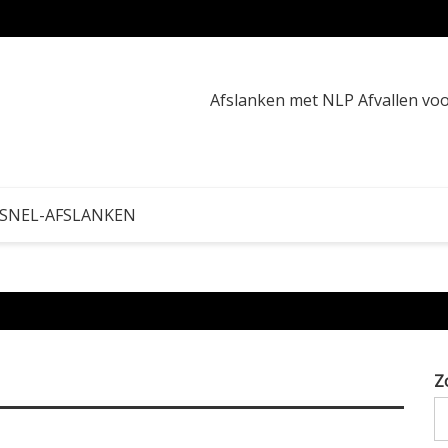
16:8 o
Afslanken met NLP Afvallen v
 SNEL-AFSLANKEN
Z