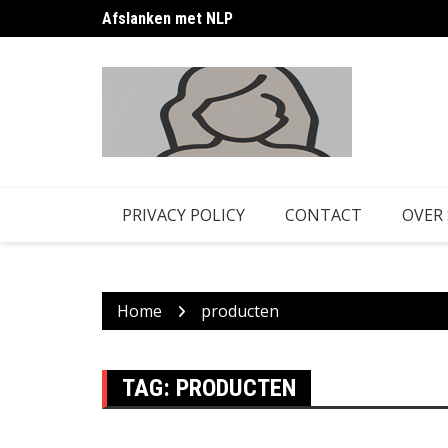
Skip
Afslanken met NLP
Afvallen zonder honger: zo pak je het slim aan
to
content
PRIVACY POLICY
CONTACT
OVER
Home
producten
TAG:
PRODUCTEN