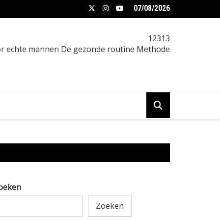
07/08/2026
f 5:2 intermittent fasting afvallen: Intermittent
12313
oor echte mannen De gezonde routine Methode
oeken
Zoeken