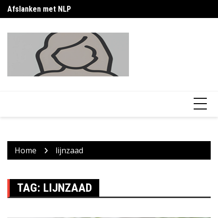
Skip
Afslanken met NLP
Af
to
content
Home
lijnzaad
TAG:
LIJNZAAD