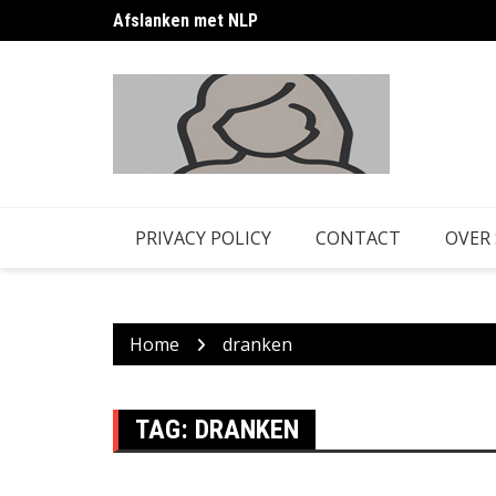
Skip
Afslanken met NLP
to
content
PRIVACY POLICY
CONTACT
OVER
Home
dranken
TAG:
DRANKEN