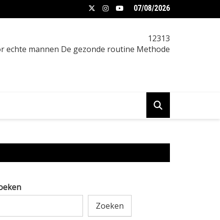
07/08/2026
en zonder honger: zo pak je het slim aan
12313
oor echte mannen De gezonde routine Methode
oeken
Zoeken