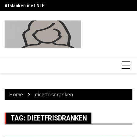
Skip
Afslanken met NLP
Ca
to
content
Home
dieetfrisdranken
TAG:
DIEETFRISDRANKEN