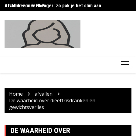
Skip
Afslanken met NLP
Afvallen zonder honger: zo pak je het slim aan
16
to
content
Home
afvallen
De waarheid over dieetfrisdranken en
gewichtsverlies
DE WAARHEID OVER