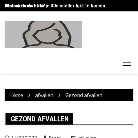
Skip
Afslanken met NLP
Waarom buikvet na je 30e sneller lijkt te komen
Af
to
content
Home
afvallen
Gezond afvallen
GEZOND AFVALLEN