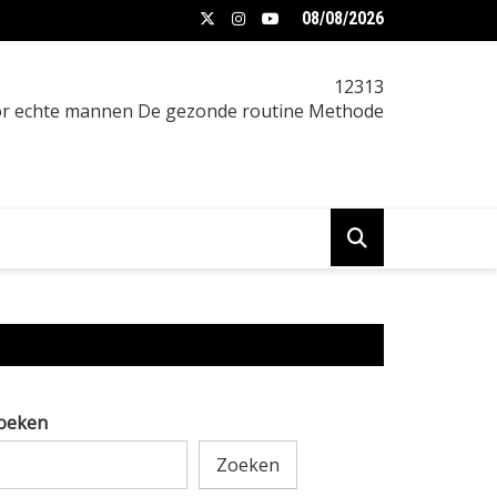
08/08/2026
t verminderen vrouw: praktische gids
12313
oor echte mannen De gezonde routine Methode
oeken
Zoeken