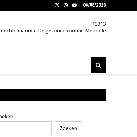
06/08/2026
een vrouw afvallen: praktische gids
12313
oor echte mannen De gezonde routine Methode
oeken
Zoeken