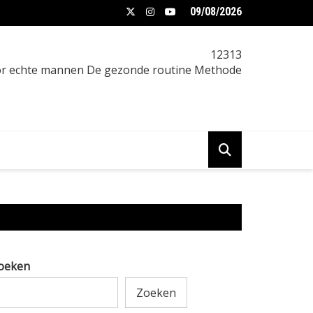
09/08/2026
en en verjaardag tips: praktische gids
12313
oor echte mannen De gezonde routine Methode
oeken
Zoeken