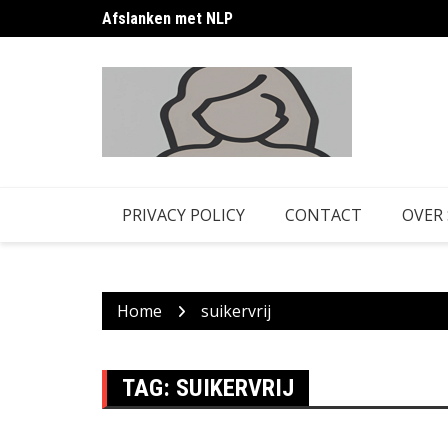
Skip
Afslanken met NLP
to
content
PRIVACY POLICY
CONTACT
OVER
Home
suikervrij
TAG:
SUIKERVRIJ