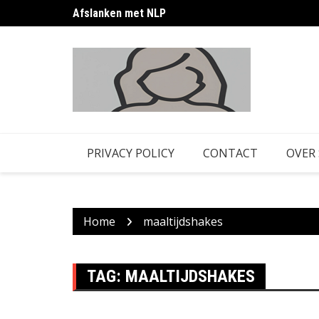
Skip
Afslanken met NLP
to
content
PRIVACY POLICY
CONTACT
OVER
Home
maaltijdshakes
TAG:
MAALTIJDSHAKES