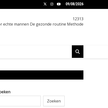
09/08/2026
 buikvet na je 30e sneller lijkt te komen
12313
oor echte mannen De gezonde routine Methode
oeken
Zoeken