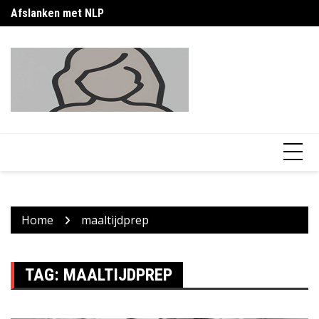
Skip
Afslanken met NLP
Bu
to
content
Home
maaltijdprep
TAG:
MAALTIJDPREP