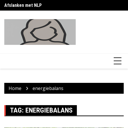
Skip
Afslanken met NLP
Bu
to
content
Home
energiebalans
TAG:
ENERGIEBALANS