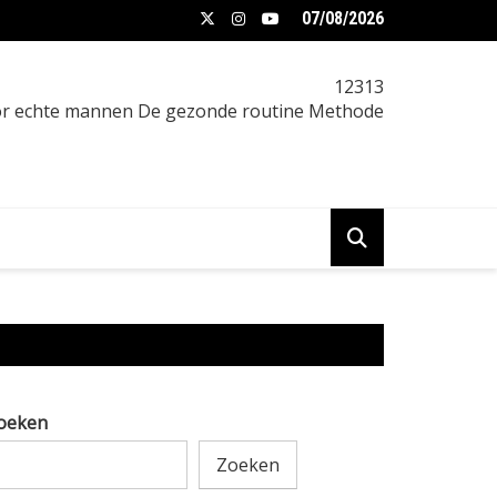
07/08/2026
een vrouw afvallen: praktische gids
12313
oor echte mannen De gezonde routine Methode
oeken
Zoeken