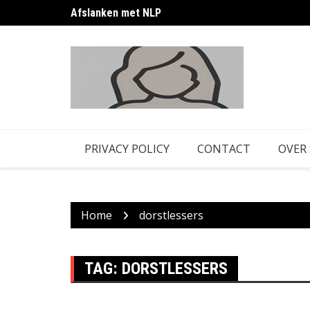
Skip
Afslanken met NLP
to
content
PRIVACY POLICY
CONTACT
OVER
Home
dorstlessers
TAG:
DORSTLESSERS