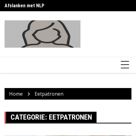
Skip
Afslanken met NLP
Bu
to
content
Home
Eetpatronen
CATEGORIE:
EETPATRONEN