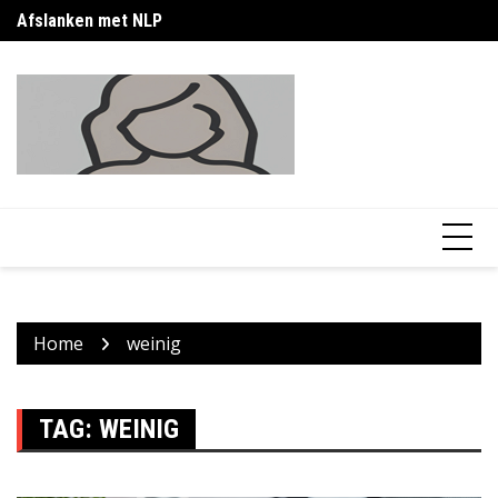
Skip
Afslanken met NLP
Wa
to
content
Home
weinig
TAG:
WEINIG