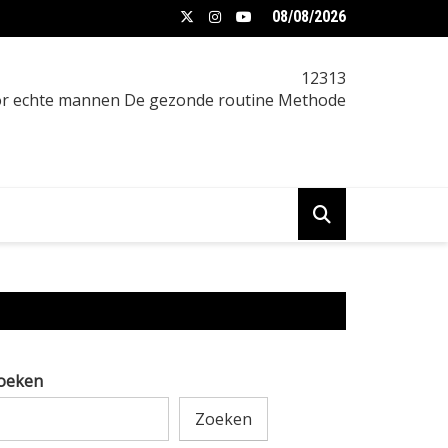
08/08/2026
t verminderen vrouw: praktische gids
12313
oor echte mannen De gezonde routine Methode
oeken
Zoeken