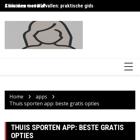
Skip
Afslanken met NLP
Calorieen vrouw afvallen: praktische gids
Ca
to
content
Home
apps
Thuis sporten app: beste gratis opties
THUIS SPORTEN APP: BESTE GRATIS
OPTIES