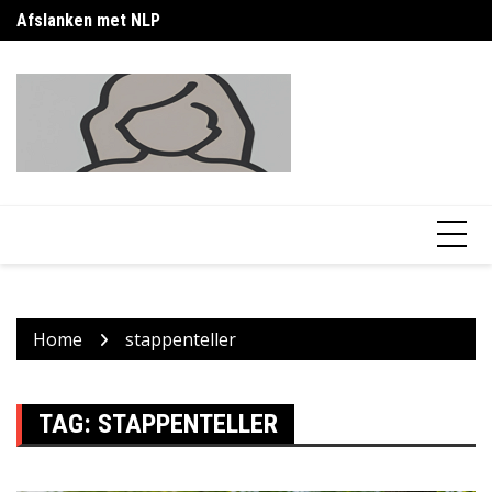
Skip
Afslanken met NLP
Af
to
content
Home
stappenteller
TAG:
STAPPENTELLER