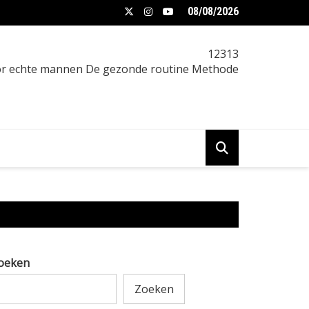
08/08/2026
t verminderen vrouw: praktische gids
12313
oor echte mannen De gezonde routine Methode
oeken
Zoeken