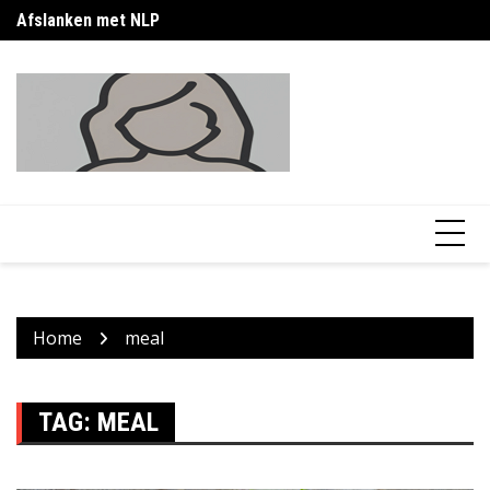
Skip
Afslanken met NLP
Af
to
content
Home
meal
TAG:
MEAL