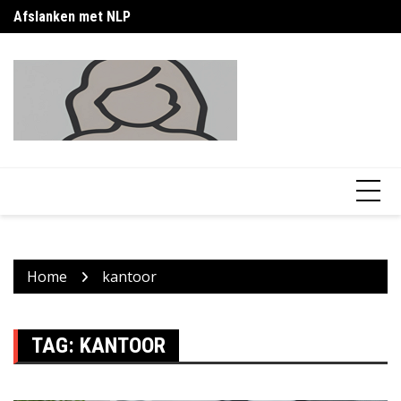
Skip
Afslanken met NLP
Buikvet verminderen vrouw: praktische gids
G
to
content
Home
kantoor
TAG:
KANTOOR