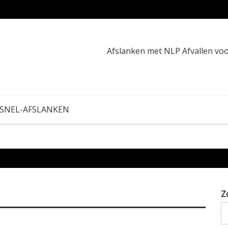
16:8 o
Afslanken met NLP Afvallen v
 SNEL-AFSLANKEN
Z