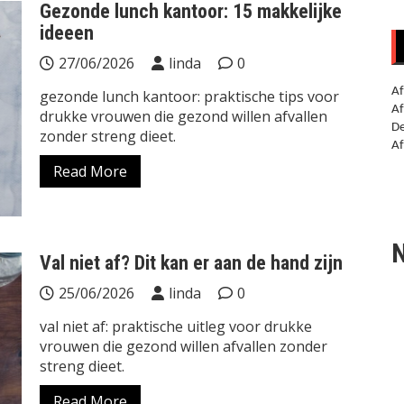
Gezonde lunch kantoor: 15 makkelijke
ideeen
27/06/2026
linda
0
Af
gezonde lunch kantoor: praktische tips voor
Af
drukke vrouwen die gezond willen afvallen
De
zonder streng dieet.
Af
Read More
N
Val niet af? Dit kan er aan de hand zijn
25/06/2026
linda
0
val niet af: praktische uitleg voor drukke
vrouwen die gezond willen afvallen zonder
streng dieet.
Read More