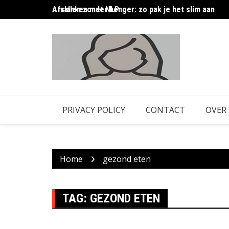
Skip
Afslanken met NLP
Afvallen zonder honger: zo pak je het slim aan
to
content
PRIVACY POLICY
CONTACT
OVER
Home
gezond eten
TAG:
GEZOND ETEN