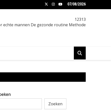
07/08/2026
f 5:2 intermittent fasting afvallen: Intermittent
12313
oor echte mannen De gezonde routine Methode
oeken
Zoeken