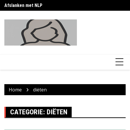
Skip
Afslanken met NLP
Ca
to
content
Home
diëten
CATEGORIE:
DIËTEN