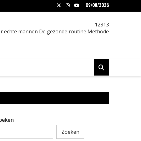
09/08/2026
 buikvet na je 30e sneller lijkt te komen
12313
oor echte mannen De gezonde routine Methode
oeken
Zoeken