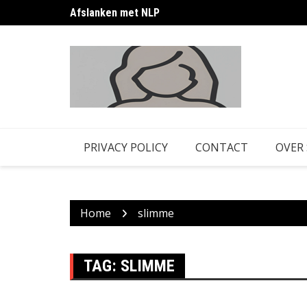
Skip
Afslanken met NLP
to
content
PRIVACY POLICY
CONTACT
OVER
Home
slimme
TAG:
SLIMME